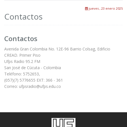
jueves , 23 enero 2025
Contactos
Contactos
Avenida Gran Colombia No. 12E-96 Barrio Colsag, Edificio
CREAD. Primer Piso
Ufps Radio 95.2 FM
San José de Cúcuta - Colombia
Teléfono: 5752653,
(057)(7) 5776655 EXT: 366 - 361
Correo: ufpsradio@ufps.edu.co